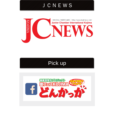
ＪＣＮＥＷＳ
Pick up