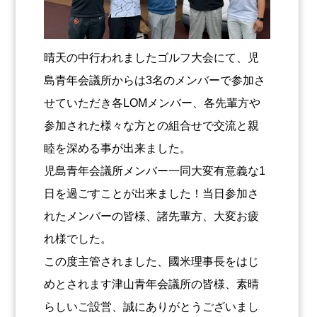
晴天の中行われましたゴルフ大会にて、児
島青年会議所からは3名のメンバーで参加さ
せていただき各LOMメンバー、各先輩方や
参加された様々な方との組合せで交流と親
睦を深める事が出来ました。
児島青年会議所メンバー一同大変有意義な1
日を過ごすことが出来ました！当日参加さ
れたメンバーの皆様、諸先輩方、大変お疲
れ様でした。
この度主管されました、國米理事長をはじ
めとされます津山青年会議所の皆様、素晴
らしいご設営、誠にありがとうございまし