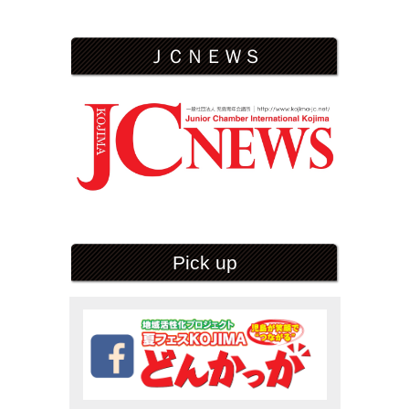
ＪＣＮＥＷＳ
Pick up