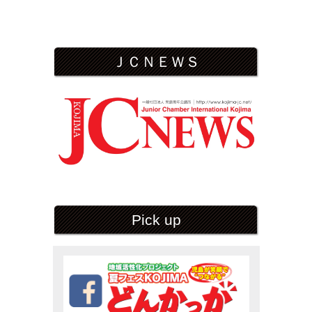
ＪＣＮＥＷＳ
Pick up