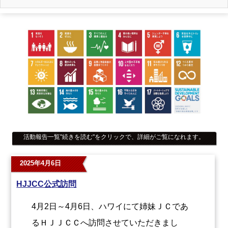
活動報告一覧
"続きを読む"
をクリックで、詳細がご覧になれます。
2025年4月6日
HJJCC公式訪問
4月2日～4月6日、ハワイにて姉妹ＪＣであ
るＨＪＪＣＣへ訪問させていただきまし