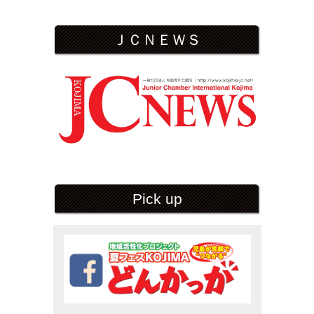
ＪＣＮＥＷＳ
Pick up