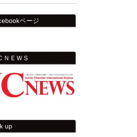
cebookページ
ＣＮＥＷＳ
k up