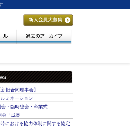
す
ws
【新旧合同理事会】
イルミネーション
例会・臨時総会・卒業式
明会「成長」
害時における協力体制に関する協定