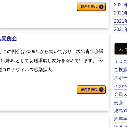
2021
2021
2021
2021
合同例会
カ
例会 この例会は2009年から続いており、坂出青年会議
姉妹JCとして切磋琢磨し友好を深めています。 今
ＪＣ
ご挨
型コロナウィルス感染拡大…
スポ
その
会員
例会
児島Y
周年