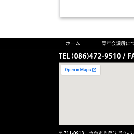
ホーム
青年会議所に
〒711-0913 倉敷市児島味野２-