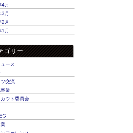
年4月
年3月
年2月
年1月
テゴリー
ニュース
拶
ーツ交流
他事業
スカウト委員会
EG
事業