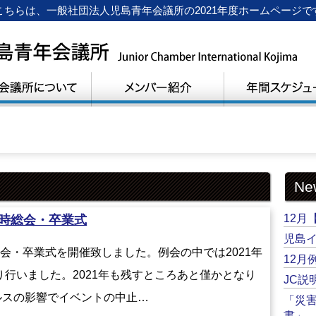
こちらは、一般社団法人児島青年会議所の2021年度ホームページで
Ne
12月
臨時総会・卒業式
児島
総会・卒業式を開催致しました。例会の中では2021年
12月
り行いました。2021年も残すところあと僅かとなり
JC説
ルスの影響でイベントの中止…
「災
書」