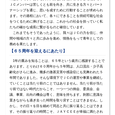
ＪＣメンバーは苦しくとも前を向き、共に生きる方々とパート
ナーシップを通じ、思いを成すために行動することが求められ
ます。その過程において、各々にできることを持続可能な社会
をつくるために捧げることは、これからの社会を担っていく私
たちの確かな成長に繋がるものと確信しています。
これまでもそうであったように、我々はＪＣの力を信じ、仲
間や地域の方々と共に歩みを進め、情熱をもって青年としての
務めを果たします。
【６５周年を迎えるにあたり】
1年の重みを知ることは、６５年という歳月に感謝することで
あります。とりわけ６０周年から５年間は、人口流出・少子高
齢化がさらに進み、幾多の激甚災害や感染症にも見舞われた５
年間でありました。そんな環境下でＪＣの運営や事業を継続し
ていくことは当たり前のことではありません。当たり前が当た
り前ではない時代だからこそ、一つ一つの例会、委員会、会
議、事業、出向の機会は尊く、意味を持ちます。刹那に意識を
置きながらも過ぎ去った時間を取り戻すことはできません。し
かし、その日々を目を細めて同志と共に振り返ることはできま
す。その振り返りの時間こそ、ＪＡＹＣＥＥが幸福に満たされ