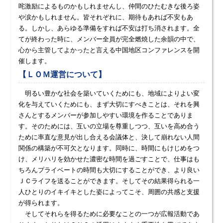
咤激励によるものかもしれませんし、仲間のひたむきな後ろ姿
や涙かもしれません。皆それぞれに、期待もあれば不安もあ
る。しかし、あらゆる準備をすれば不安は打ち消されます。全
てが終わった時に、メンバー全員が完全燃焼した余韻の中で、
心から主管してよかったと言える中国地区コンファレンスを開
催します。
【ＬＯＭ運営について】
明るい豊かな社会を築いていくためにも、地域によりよい変
化を与えていくためにも、まず大切にすべきことは、それを興
さんとするメンバーが参加しやすい環境を作ることでありま
す。そのためには、互いの立場を尊重しつつ、互いを高め合う
ために率直な意見が出し合える会議体と、決して崩れない人間
関係の構築が不可欠となります。同時に、時間にもけじめをつ
け、メリハリを効かせた濃密な時間を過ごすことで、仕事はも
ちろんプライベートの時間も大切にすることができ、より良い
ＪＣライフを送ることができます。そしてその結果得られる一
人ひとりのイキイキとした姿によってこそ、周囲の共感と支援
が得られます。
そしてそれらを得るために必要なことの一つが広報活動であ