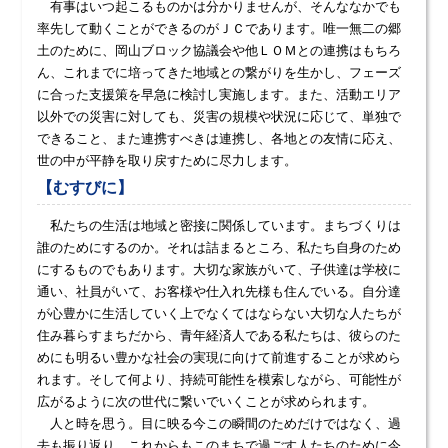
有事はいつ起こるものかは分かりませんが、そんななかでも
率先して動くことができるのがＪＣであります。唯一無二の郷
土のために、岡山ブロック協議会や他ＬＯＭとの連携はもちろ
ん、これまでに培ってきた地域との繋がりを生かし、フェーズ
に合った支援策を早急に検討し実施します。また、活動エリア
以外での災害に対しても、災害の規模や状況に応じて、単独で
できること、また連携すべきは連携し、各地との友情に応え、
世の中が平静を取り戻すために尽力します。
【むすびに】
私たちの生活は地域と密接に関係しています。まちづくりは
誰のためにするのか。それは詰まるところ、私たち自身のため
にするものでもあります。大切な家族がいて、子供達は学校に
通い、社員がいて、お客様や仕入れ先様も住んでいる。自分達
が心豊かに生活していく上でなくてはならない大切な人たちが
住み暮らすまちだから、青年経済人である私たちは、彼らのた
めにも明るい豊かな社会の実現に向けて前進することが求めら
れます。そして何より、持続可能性を模索しながら、可能性が
広がるように次の世代に繋いでいくことが求められます。
人と時を思う。目に映る今この瞬間のためだけではなく、過
去も振り返り、これからもこのまちで過ごす人たちのために今