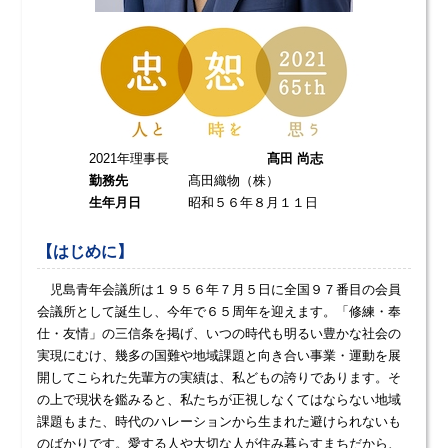
2021年理事長
髙田 尚志
勤務先
髙田織物（株）
生年月日
昭和５６年８月１１日
【はじめに】
児島青年会議所は１９５６年７月５日に全国９７番目の会員
会議所として誕生し、今年で６５周年を迎えます。「修練・奉
仕・友情」の三信条を掲げ、いつの時代も明るい豊かな社会の
実現にむけ、幾多の国難や地域課題と向き合い事業・運動を展
開してこられた先輩方の実績は、私どもの誇りであります。そ
の上で現状を鑑みると、私たちが正視しなくてはならない地域
課題もまた、時代のハレーションから生まれた避けられないも
のばかりです。愛する人や大切な人が住み暮らすまちだから、