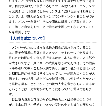
ります。とりわけＳＮＳの活用はますます重要性を帯びてきま
す。目的や届けたい相手に応じてツール使い分け、コンテンツ
も充実させ、計画的にしかもセンスよく届ける広報活動を行う
ことで、より魅力的な団体へとブランディングすることができ
ます。メンバー自身が、そんな団体に所属して活動すること
に、誇りと自信をもつことで誰もが参画したくなるようにＬＯ
Ｍを運営します。
【人財育成について】
メンバーのために様々な成長の機会が用意されていること
は、青年会議所に所属する大きなメリットの一つであります。
限られた時間の中で何を選択するかは、本人の意志による部分
が大きいですが、真に互いの成長を願うのであれば、その機会
へ手を引いて導くことが大切であり、逆に、引かれる側は不安
と期待に胸が張り裂けそうになっても、一歩踏み出すことが大
切です。その結果、誰とどんな時間を過ごし何を学んだかとい
う経験を得ることがいかにその後の人生を豊かなものにするか
ということは、先輩方が示してくださっている通りでありま
す。
目に映る身近な存在のために努めることは当然のことです
が、将来に渡り、予想もできない荒波の中でも彼らを守りぬく