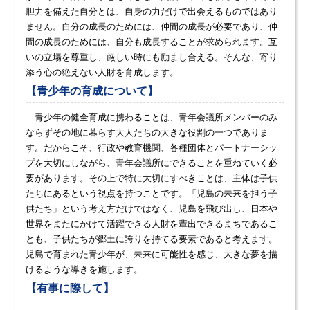
胆力を備えた自分とは、自身の力だけで出会えるものではあり
ません。自分の成長のためには、仲間の成長が必要であり、仲
間の成長のためには、自分も成長することが求められます。互
いの立場を尊重し、厳しい時にも励まし合える。そんな、寄り
添う心の絶えない人財を育成します。
【青少年の育成について】
青少年の健全育成に携わることは、青年会議所メンバーのみ
ならずその地に暮らす大人たちの大きな役割の一つでありま
す。だからこそ、行政や教育機関、各種団体とパートナーシッ
プを大切にしながら、青年会議所にできることを重ねていく必
要があります。その上で特に大切にすべきことは、主体は子供
たちにあるという視点を持つことです。「児島の未来を担う子
供たち」という考え方だけではなく、児島を飛び出し、日本や
世界をまたにかけて活躍できる人財を輩出できるまちであるこ
とも、子供たちが郷土に誇りを持てる要素であると考えます。
児島で育まれた青少年が、未来に可能性を感じ、大きな夢を描
けるような導きを施します。
【有事に際して】