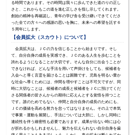
る時間であります。その時間は我々に歩んできた道のりの正し
さと、これからもこの道を進む正しさを指し示してくれます。
創始の精神を再確認し、青年の学び舎を受け継いできてくださ
った全ての方々への感謝の思いを胸に、未来への希望を託す６
５周年にします。
【会員拡大（スカウト）について】
会員拡大は、ＪＣの力を信じることから始まりです。そし
て、自分自身の成長を実感でき、ＪＣのある人生を歩むことを
誇れるようになることが大切です。そんな自分に出会うことが
できなければ、どんな手法を用いて声掛けをしても、候補者を
入会へと導く言霊を届けることは困難です。児島を明るい豊か
な社会へ導くためには、仲間を増やすことは不可欠ですが、同
時に大切なことは、候補者の成長と候補者をＪＣに預けてくだ
さる関係者の皆さんからの期待に応えんとする覚悟を持つこと
です。誰のためでもない、仲間と自分自身の成長のためにも、
ＪＣの価値を高める努力を怠ってはなりません。その上で本気
で事業・運動を展開し、手法については大胆に、しかし同時に
連続性を伴う緻密性も必要であります。成果が出ない時には心
が折れるかもしれませんし、魅力を伝えられない自分自身を歯
痒く思うこともあるでしょう。しかし、真の拡大は断られてか