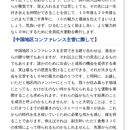
らが勝負です。迎え入れるまでは苦しくても、その先には一生
付き合える仲間ができることを信じて、１０年後も２０年後も
このまちで過ごす青年に、ＪＣの魅力と価値を伝えてまいりま
しょう。気負いせず、ひるむことなく励まし合い、より魅力的
なＬＯＭにするために全員拡大運動を断行します。
【中国地区コンファレンス主管に際して】
中国地区コンファレンスを主管できる廻り合わせは、過去か
らの贈り物でもありますが、それ以上に我々の意志によるもの
でもあります。誰かのために出会いと成長の機会を提供する者
は、実は最もその恩恵を受けることができる、それが大きな大
会を主管するＬＯＭの最大の益の１つです。と同時に、お越し
いただく地区内のメンバーにとっても、我々が住み暮らす地域
にとっても、かけがえのない何かを与えられるような運動を展
開することも求められます。それらの益がもたらす結果のこと
を成功と呼ぶのかもしれませんが、もっと大切なことは、そこ
に行きつくまでの筋書きのないストーリーを我々が歩み、これ
からの時代を生き抜いていくために必要な何かを感じ、糧を得
ることであります。例えばそれは、副主幹いただく倉敷３ＪＣ
の友情によって得られるものかもしれませんし、先輩からの叱