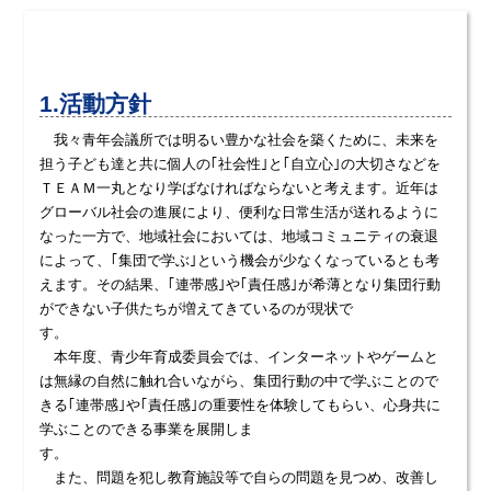
1.活動方針
我々青年会議所では明るい豊かな社会を築くために、未来を
担う子ども達と共に個人の｢社会性｣と｢自立心｣の大切さなどを
ＴＥＡＭ一丸となり学ばなければならないと考えます。近年は
グローバル社会の進展により、便利な日常生活が送れるように
なった一方で、地域社会においては、地域コミュニティの衰退
によって、｢集団で学ぶ｣という機会が少なくなっているとも考
えます。その結果、｢連帯感｣や｢責任感｣が希薄となり集団行動
ができない子供たちが増えてきているのが現状で
す。
本年度、青少年育成委員会では、インターネットやゲームと
は無縁の自然に触れ合いながら、集団行動の中で学ぶことので
きる｢連帯感｣や｢責任感｣の重要性を体験してもらい、心身共に
学ぶことのできる事業を展開しま
す。
また、問題を犯し教育施設等で自らの問題を見つめ、改善し