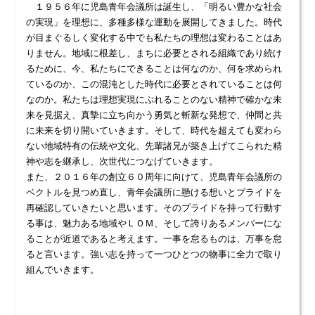
１９５６年に児島青年会議所は誕生し、「明るい豊かな社会
の実現」を理想に、多種多様な運動を展開してきました。時代
が目まぐるしく変化する中でも私たちの理想は変わることはあ
りません。地域に根差し、まちに必要とされる組織であり続け
るために、今、私たちにできることは何なのか、何を求められ
ているのか、この混沌とした時代に必要とされていることは何
なのか。私たちは理想実現にぶれることのない精神で確かな未
来を見据え、真摯に立ち向かう勇気と斬新な発想で、仲間と共
に未来を切り開いていきます。そして、時代を超えても変わら
ない地域特有の伝統や文化、先輩諸兄が築き上げてこられた精
神や志を継承し、次世代につなげていきます。
また、２０１６年の創立６０周年に向けて、児島青年会議所の
ベクトルを見つめ直し、青年会議所に懸ける想いとプライドを
再確認していきたいと思います。そのプライドを持って行動す
る事は、魅力ある地域やＬＯＭ、そして誇りあるメンバーにな
ることが近道であると考えます。一事を怠るものは、万事を怠
ると言います。強い志を持って一つひとつの物事に全力で取り
組んでいきます。