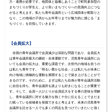
力・連携が必要です。他団体と協働しあうことで町民参加型の
まちづくりが芽生え、より良いまちづくりへの意識向上につな
がると考えます。私たち青年会議所という広域団体が舵取りと
なり、この地域の子供からお年寄りまでが魅力的に感じる「ま
ちづくり」を目指していきます。
【会員拡大】
全国の青年会議所で会員減少は深刻な問題であり、会員拡大
は青年会議所最大の継続・全体運動です。児島青年会議所にお
いても会員の拡大は、重要な課題です。次世代の地域を担うの
は私たち青年です。「明るい豊かな社会」とは私たちが未来に
向け地域に積極的な運動を展開することで築き上げることがで
きるのです。そのために、まずは私たち自身が青年会議所活動
に自信を持ち、青年会議所を誰よりも好きになることが重要で
す。そして、会員一人ひとりが会員拡大をする事の意味を理解
し、青年会議所に対する魅力を熱く十分に伝えることでまだま
だ眠っている候補者を発掘できると考えます。未来の児島青年
会議所を託せる一人でも多くの同志を見つけていきたいと強く