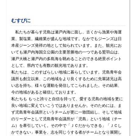
むすびに
私たちが暮らす児島は瀬戸内海に面し、古くから漁業や海運
業、製塩業、繊維業が盛んな地域です。なかでもジーンズは日
本産ジーンズ発祥の地として知られています。また、観光にお
いても瀬戸内海国立公園の主要景勝地の一つである鷲羽山は、
瀬戸大橋と瀬戸内の多島海を眺めることのできる絶景ポイント
として、県内でも有数の観光地であります。
私たちは、このすばらしい地域に暮らしています。児島青年会
議所も創立以来、この地域をより良くするために先輩諸兄は高
い志を持ち、様々な運動を発信してこられました。その結果、
今の地域があると確信しております。
私たちも もっと誇りと自信を持って、愛する児島の地域を更に
良い地域に変えていこうではありませんか。そのためには、ま
ず児島青年会議所というチームが更に一致団結し、そして地域
のリーダーとして児島青年会議所が「児島」という地域（チー
ム）を牽引していく。その中で「ＪＣだからできる」「ＪＣし
かできない」事業を、志を同じうする者がチームとなり展開し