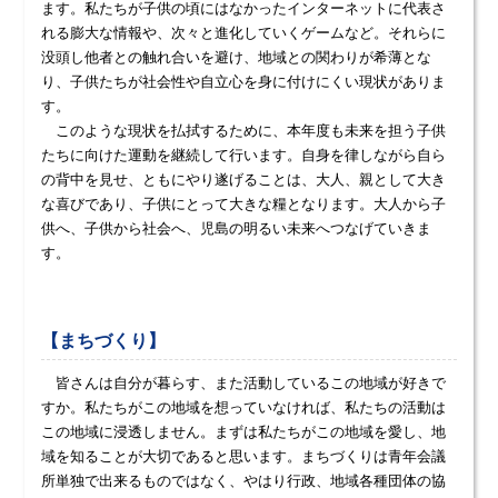
ます。私たちが子供の頃にはなかったインターネットに代表さ
れる膨大な情報や、次々と進化していくゲームなど。それらに
没頭し他者との触れ合いを避け、地域との関わりが希薄とな
り、子供たちが社会性や自立心を身に付けにくい現状がありま
す。
このような現状を払拭するために、本年度も未来を担う子供
たちに向けた運動を継続して行います。自身を律しながら自ら
の背中を見せ、ともにやり遂げることは、大人、親として大き
な喜びであり、子供にとって大きな糧となります。大人から子
供へ、子供から社会へ、児島の明るい未来へつなげていきま
す。
【まちづくり】
皆さんは自分が暮らす、また活動しているこの地域が好きで
すか。私たちがこの地域を想っていなければ、私たちの活動は
この地域に浸透しません。まずは私たちがこの地域を愛し、地
域を知ることが大切であると思います。まちづくりは青年会議
所単独で出来るものではなく、やはり行政、地域各種団体の協