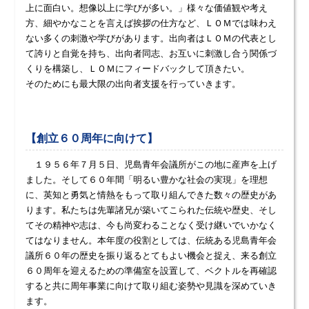
上に面白い。想像以上に学びが多い。」様々な価値観や考え
方、細やかなことを言えば挨拶の仕方など、ＬＯＭでは味わえ
ない多くの刺激や学びがあります。出向者はＬＯＭの代表とし
て誇りと自覚を持ち、出向者同志、お互いに刺激し合う関係づ
くりを構築し、ＬＯＭにフィードバックして頂きたい。
そのためにも最大限の出向者支援を行っていきます。
【創立６０周年に向けて】
１９５６年７月５日、児島青年会議所がこの地に産声を上げ
ました。そして６０年間「明るい豊かな社会の実現」を理想
に、英知と勇気と情熱をもって取り組んできた数々の歴史があ
ります。私たちは先輩諸兄が築いてこられた伝統や歴史、そし
てその精神や志は、今も尚変わることなく受け継いでいかなく
てはなりません。本年度の役割としては、伝統ある児島青年会
議所６０年の歴史を振り返るとてもよい機会と捉え、来る創立
６０周年を迎えるための準備室を設置して、ベクトルを再確認
すると共に周年事業に向けて取り組む姿勢や見識を深めていき
ます。