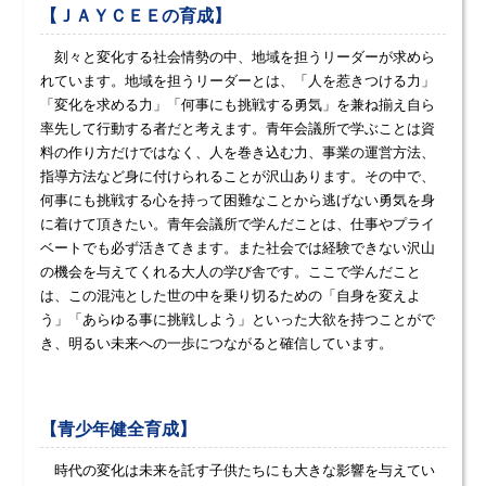
【ＪＡＹＣＥＥの育成】
刻々と変化する社会情勢の中、地域を担うリーダーが求めら
れています。地域を担うリーダーとは、「人を惹きつける力」
「変化を求める力」「何事にも挑戦する勇気」を兼ね揃え自ら
率先して行動する者だと考えます。青年会議所で学ぶことは資
料の作り方だけではなく、人を巻き込む力、事業の運営方法、
指導方法など身に付けられることが沢山あります。その中で、
何事にも挑戦する心を持って困難なことから逃げない勇気を身
に着けて頂きたい。青年会議所で学んだことは、仕事やプライ
ベートでも必ず活きてきます。また社会では経験できない沢山
の機会を与えてくれる大人の学び舎です。ここで学んだこと
は、この混沌とした世の中を乗り切るための「自身を変えよ
う」「あらゆる事に挑戦しよう」といった大欲を持つことがで
き、明るい未来への一歩につながると確信しています。
【青少年健全育成】
時代の変化は未来を託す子供たちにも大きな影響を与えてい